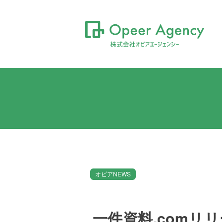
オピアNEWS
一件資料.comリ