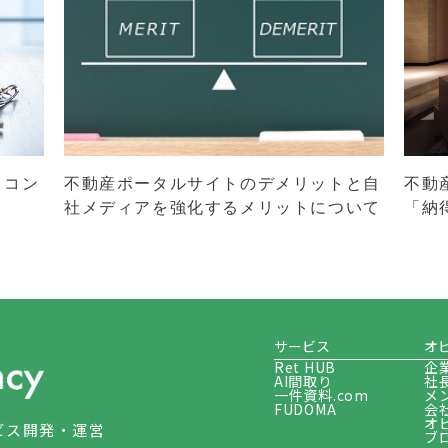
ミコン
不動産ポータルサイトのデメリットと自
不動
社メディアを強化するメリットについて
「納
サービス
オ
Ret HUB
企
AI間取り
社
一件資料.com
メ
FUDOMA
会
オ
ビス開発・運営
ブ